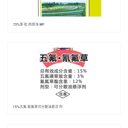
73%苯·吡·西草净 WP
15%五氟·氰氟草可分散油悬浮 剂