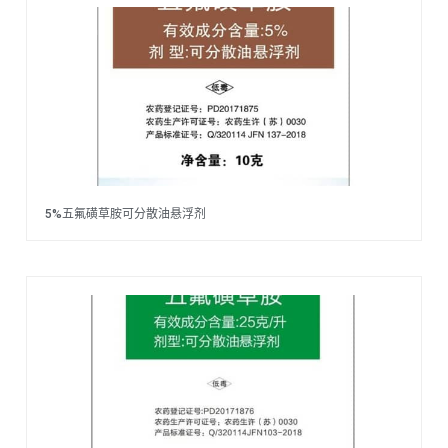
5%五氟磺草胺可分散油悬浮剂