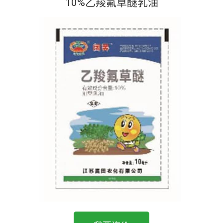
10%乙羧氟草醚乳油