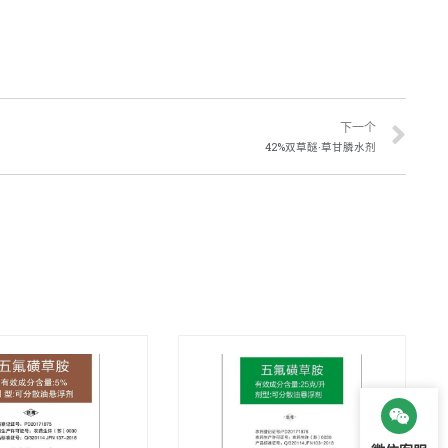
下一个
42%双草醚·草甘膦水剂