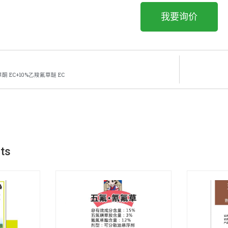
我要询价
酮 EC+10%乙羧氟草醚 EC
cts