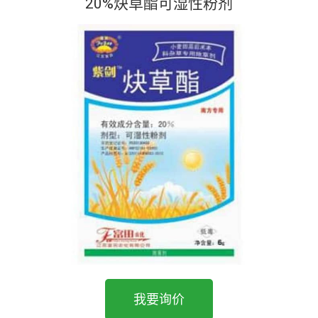
20%炔草酯可湿性粉剂
我要询价