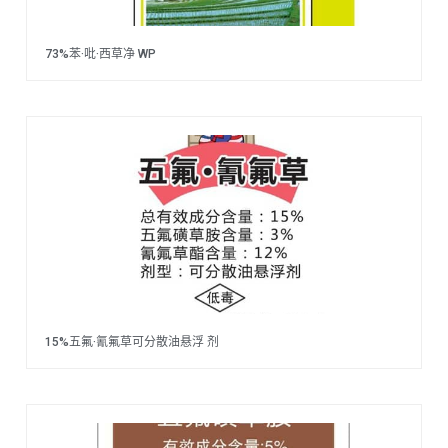
73%苯·吡·西草净 WP
15%五氟·氰氟草可分散油悬浮 剂