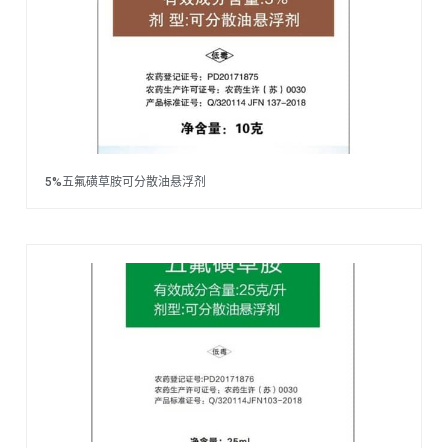
5%五氟磺草胺可分散油悬浮剂