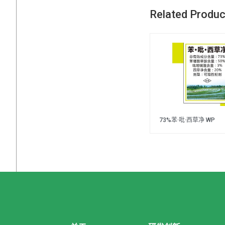
Related Produ
73%苯·吡·西草净 WP