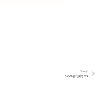
下一个
50%苯磺·异丙隆 WP