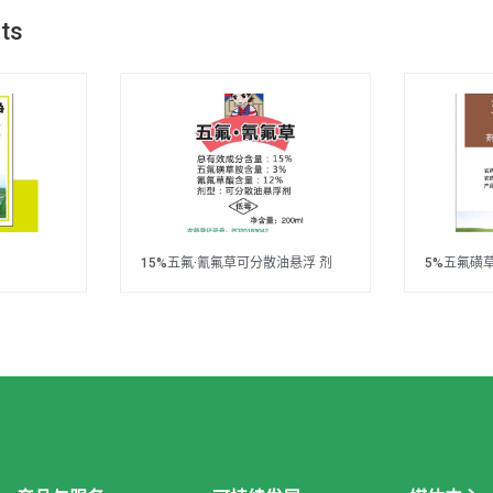
cts
15%五氟·氰氟草可分散油悬浮 剂
5%五氟磺