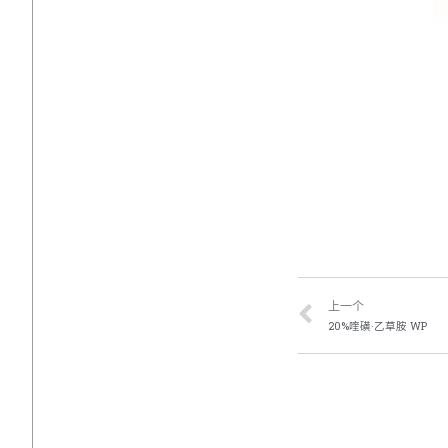
上一个
20%喹磺·乙草胺 WP