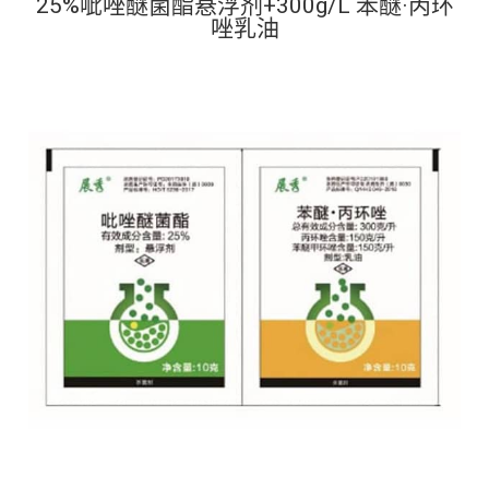
25%呲唑醚菌酯悬浮剂+300g/L 苯醚·丙环
唑乳油