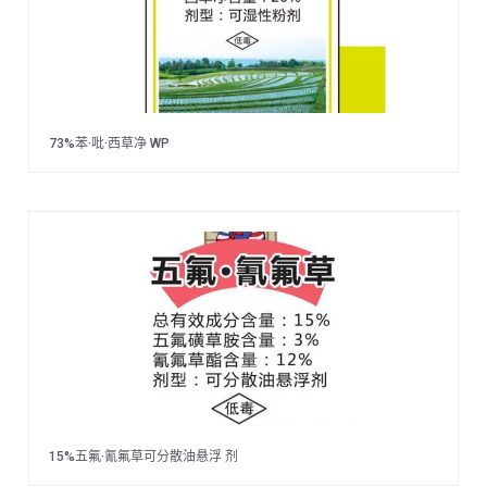
73%苯·吡·西草净 WP
15%五氟·氰氟草可分散油悬浮 剂