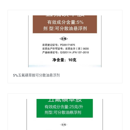
5%五氟磺草胺可分散油悬浮剂