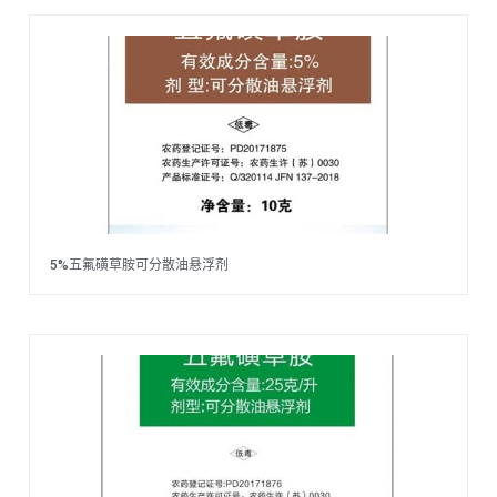
5%五氟磺草胺可分散油悬浮剂