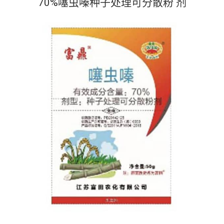
70%噻虫嗪种子处理可分散粉 剂