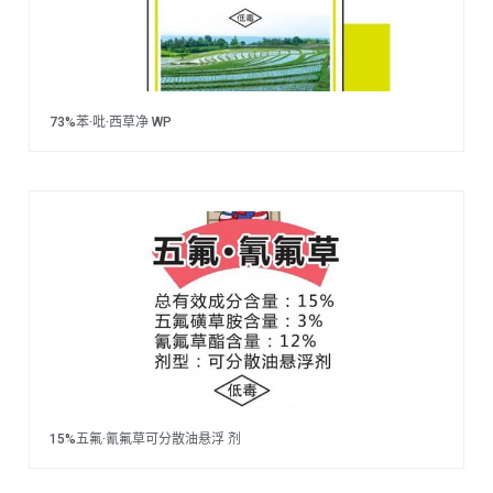
73%苯·吡·西草净 WP
15%五氟·氰氟草可分散油悬浮 剂